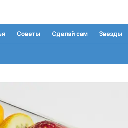
ья
Советы
Сделай сам
Звезды