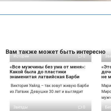
Вам также может быть интересно
Истории
0
Зв
«Все мужчины без ума от меня»:
«Эт
Какой была до пластики
доч
знаменитая латвийская Барби
не 
Виктория Уайлд – так зовут живую Барби
Мари
из Латвии. Девушке 30 лет и выглядит
Мирон
муж
Звезды
0
Бе