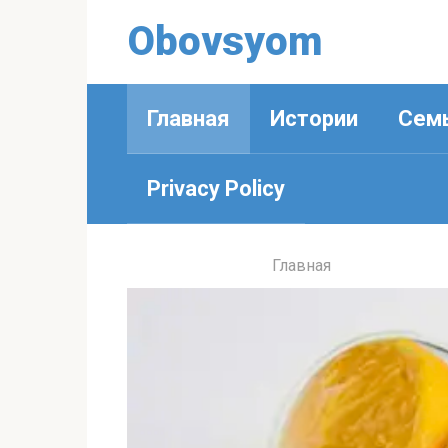
Obovsyom
Главная
Истории
Сем
Privacy Policy
Главная