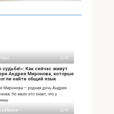
езды
0
о судьба!»: Как сейчас живут
ери Андрея Миронова, которые
могли найти общий язык
я Миронова — родная дочь Андрея
ова. Но мало кто знает, что у
чины
з рубрики
0