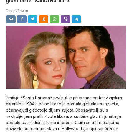
glumice iz ”Santa Barbare”
Без рубрики
Emisija *Santa Barbara* prvi put je prikazana na televizijskim
ekranima 1984. godine i brzo je postala globalna senzacija,
očaravajući gledatelje diljem svijeta. Obožavatelji su s
nestrpljenjem pratili živote likova, a sudbine glavnih junakinja
postale su središnja tema interesa. Glumice u tim ulogama
doživjele su trenutnu slavu u Hollywoodu, inspirirajući žene