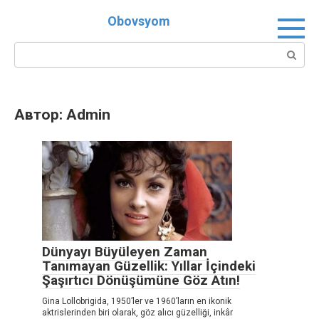
Перейти
Obovsyom
к
контенту
Поиск:
Автор:
Admin
Dünyayı Büyüleyen Zaman
Tanımayan Güzellik: Yıllar İçindeki
Şaşırtıcı Dönüşümüne Göz Atın!
Gina Lollobrigida, 1950’ler ve 1960’ların en ikonik
aktrislerinden biri olarak, göz alıcı güzelliği, inkâr