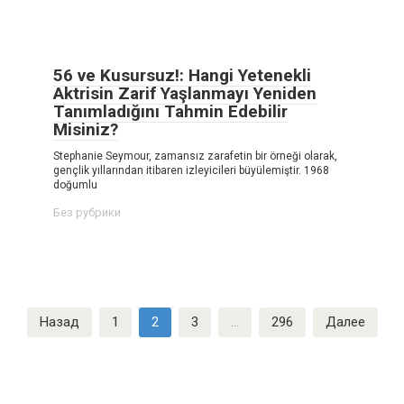
56 ve Kusursuz!: Hangi Yetenekli
Aktrisin Zarif Yaşlanmayı Yeniden
Tanımladığını Tahmin Edebilir
Misiniz?
Stephanie Seymour, zamansız zarafetin bir örneği olarak,
gençlik yıllarından itibaren izleyicileri büyülemiştir. 1968
doğumlu
Без рубрики
Пагинация
Назад
1
2
3
…
296
Далее
записей