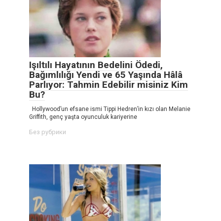
Işıltılı Hayatının Bedelini Ödedi,
Bağımlılığı Yendi ve 65 Yaşında Hâlâ
Parlıyor: Tahmin Edebilir misiniz Kim
Bu?
Hollywood’un efsane ismi Tippi Hedren’in kızı olan Melanie
Griffith, genç yaşta oyunculuk kariyerine
Без рубрики