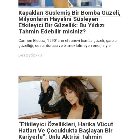
Kapakları Süslemiş Bir Bomba Güzeli,
Milyonların Hayalini Süsleyen
Etkileyici Bir Güzellik: Bu Yıldızı
Tahmin Edebilir misiniz?
Carmen Electra, 1990’ların efsanevi bomba güzeli, çarpıcı
güzelliği, cesur duruşu ve bitmek bilmeyen enerjisiyle
Без рубрики
“Etkileyici Özellikleri, Harika Vücut
Hatları Ve Çocuklukta Başlayan Bir
Kariyerle”: Ünlü Aktrisi Tahmin