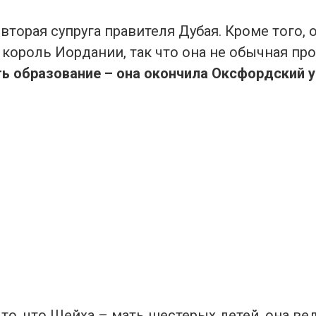
вторая супруга правителя Дубая. Кроме того, 
король Иордании, так что она не обычная пр
ть образование – она окончила Оксфордский у
то, что Шейха – мать шестерых детей, она ве