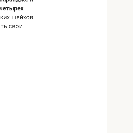
 четырех
бских шейхов
ать свои