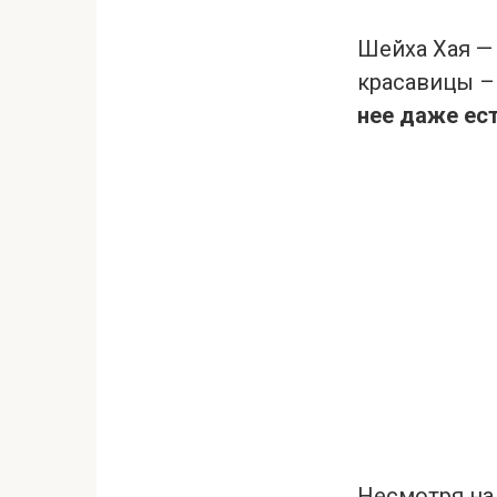
Шейха Хая — 
красавицы – 
нее даже ес
Несмотря на 