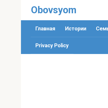
Перейти
Obovsyom
к
контенту
Главная
Истории
Сем
Privacy Policy