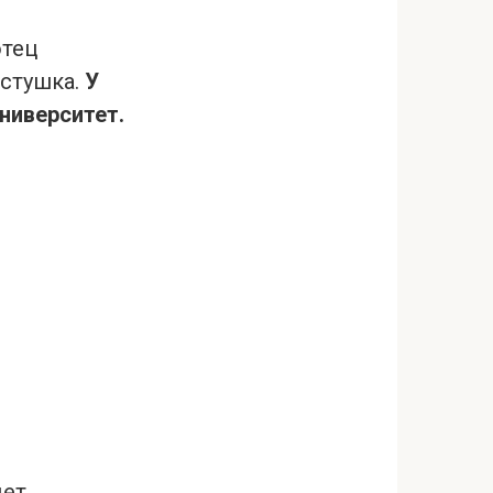
отец
остушка.
У
ниверситет.
дет