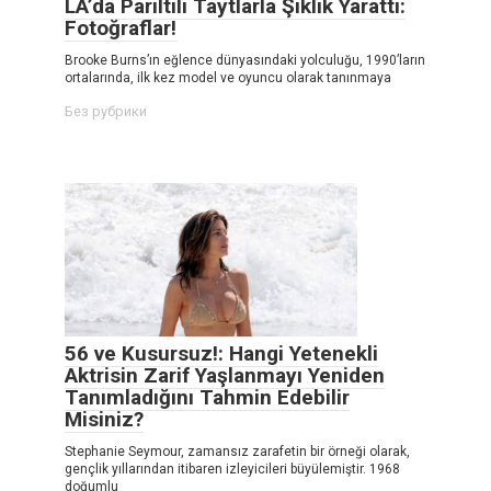
LA’da Parıltılı Taytlarla Şıklık Yarattı:
Fotoğraflar!
Brooke Burns’ın eğlence dünyasındaki yolculuğu, 1990’ların
ortalarında, ilk kez model ve oyuncu olarak tanınmaya
Без рубрики
56 ve Kusursuz!: Hangi Yetenekli
Aktrisin Zarif Yaşlanmayı Yeniden
Tanımladığını Tahmin Edebilir
Misiniz?
Stephanie Seymour, zamansız zarafetin bir örneği olarak,
gençlik yıllarından itibaren izleyicileri büyülemiştir. 1968
doğumlu