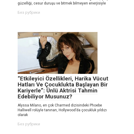
güzelliği, cesur duruşu ve bitmek bilmeyen enerjisiyle
Без рубрики
“Etkileyici Özellikleri, Harika Vücut
Hatları Ve Çocuklukta Başlayan Bir
Kariyerle”: Ünlü Aktrisi Tahmin
Edebiliyor Musunuz?
Alyssa Milano, en çok Charmed dizisindeki Phoebe
Halliwell rolüyle tanınan, Hollywood’da çocukluk yıldızı
olarak
Без рубрики