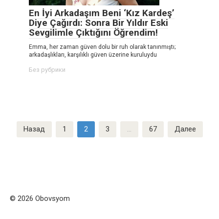
En İyi Arkadaşım Beni ‘Kız Kardeş’
Diye Çağırdı: Sonra Bir Yıldır Eski
Sevgilimle Çıktığını Öğrendim!
Emma, her zaman güven dolu bir ruh olarak tanınmıştı;
arkadaşlıkları, karşılıklı güven üzerine kuruluydu
Без рубрики
Пагинация
Назад
1
2
3
…
67
Далее
записей
© 2026 Obovsyom