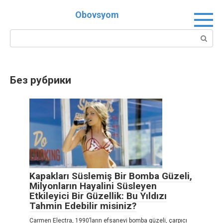
Перейти
Obovsyom
к
контенту
Поиск:
Без рубрики
Kapakları Süslemiş Bir Bomba Güzeli,
Milyonların Hayalini Süsleyen
Etkileyici Bir Güzellik: Bu Yıldızı
Tahmin Edebilir misiniz?
Carmen Electra, 1990’ların efsanevi bomba güzeli, çarpıcı