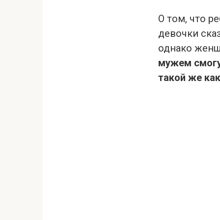
О том, что р
девочки ска
однако женщ
мужем смогу
такой же как