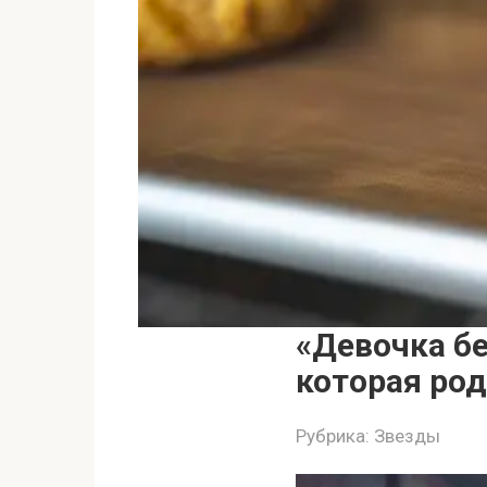
«Девочка бе
которая род
Рубрика:
Звезды