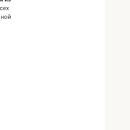
сех
чной