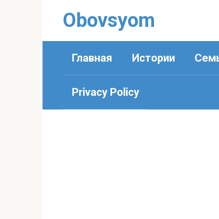
Перейти
Obovsyom
к
контенту
Главная
Истории
Сем
Privacy Policy