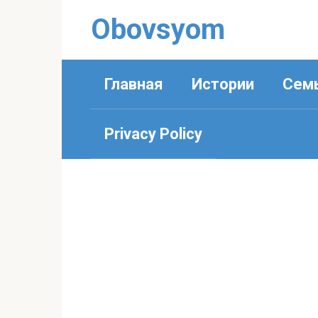
Перейти
Obovsyom
к
контенту
Главная
Истории
Сем
Privacy Policy