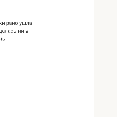
ки рано ушла
далась ни в
нь