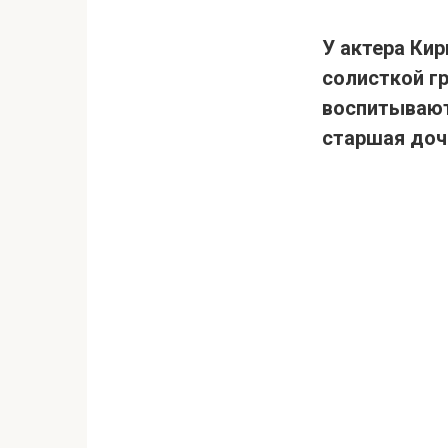
У актера Ки
солисткой г
воспитывают
старшая доч