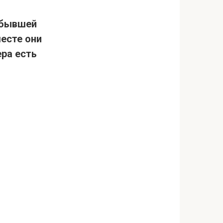
 бывшей
есте они
ра есть
.