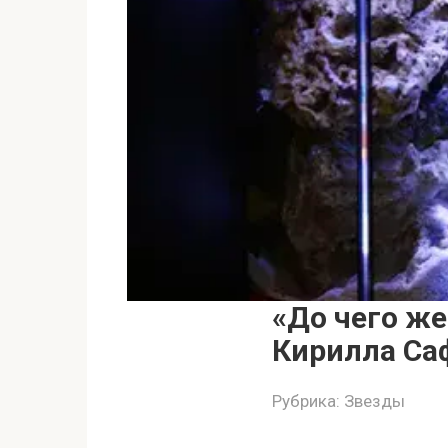
«До чего же
Кирилла Са
Рубрика:
Звезды