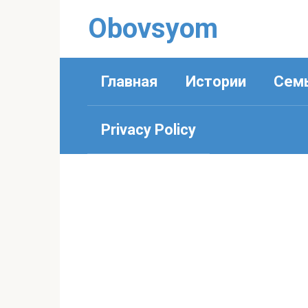
Перейти
Obovsyom
к
контенту
Главная
Истории
Сем
Privacy Policy