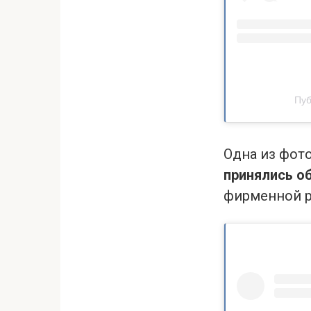
Пуб
Одна из фото
принялись о
фирменной р