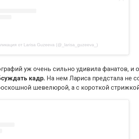
ликация от Larisa Guzeeva (@_larisa_guzeeva_)
графий уж очень сильно удивила фанатов, и о
бсуждать кадр.
На нем Лариса предстала не с
оскошной шевелюрой, а с короткой стрижкой