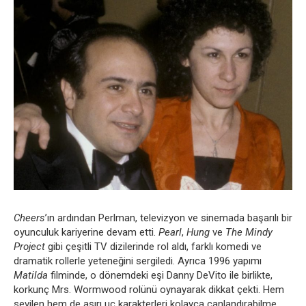
Cheers
’ın ardından Perlman, televizyon ve sinemada başarılı bir
oyunculuk kariyerine devam etti.
Pearl
,
Hung
ve
The Mindy
Project
gibi çeşitli TV dizilerinde rol aldı, farklı komedi ve
dramatik rollerle yeteneğini sergiledi. Ayrıca 1996 yapımı
Matilda
filminde, o dönemdeki eşi Danny DeVito ile birlikte,
korkunç Mrs. Wormwood rolünü oynayarak dikkat çekti. Hem
sevilen hem de aşırı uç karakterleri kolayca canlandırabilme