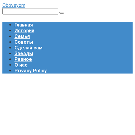
Перейти
Obovsyom
к
Поиск:
контенту
Главная
Истории
Семья
Советы
Сделай сам
Звезды
Разное
О нас
Privacy Policy