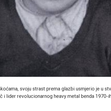
koćama, svoju strast prema glazbi usmjerio je u stv
č i lider revolucionarnog heavy metal benda 1970-i