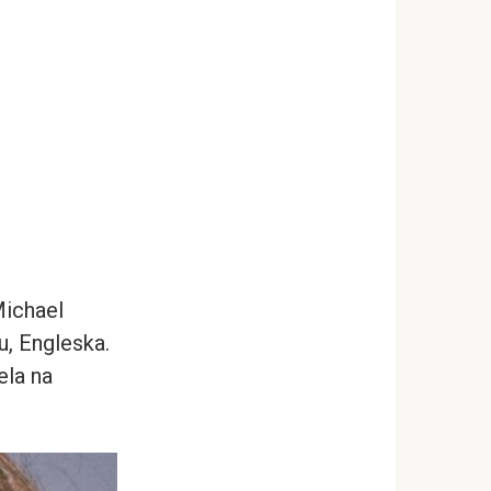
Michael
u, Engleska.
ela na