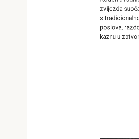
zvijezda suoč
s tradicionaln
poslova, razdo
kaznu u zatvor