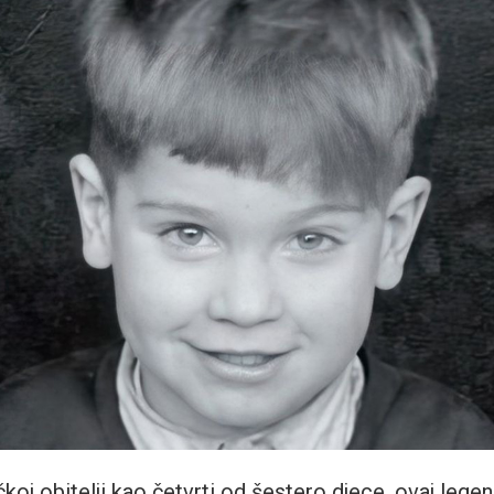
koj obitelji kao četvrti od šestero djece, ovaj lege