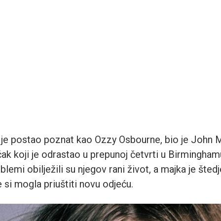
o je postao poznat kao Ozzy Osbourne, bio je John 
ak koji je odrastao u prepunoj četvrti u Birmingham
blemi obilježili su njegov rani život, a majka je štedj
e si mogla priuštiti novu odjeću.