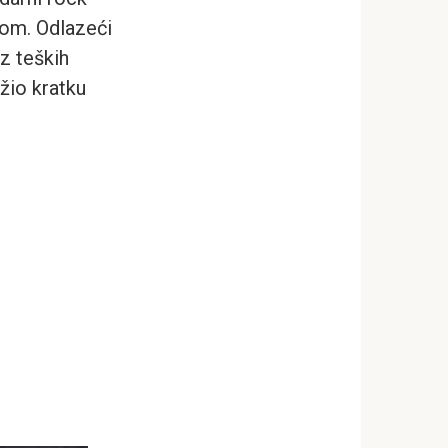
jom. Odlazeći
z teških
užio kratku