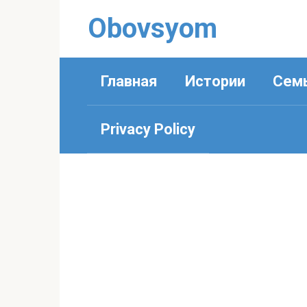
Перейти
Obovsyom
к
контенту
Главная
Истории
Сем
Privacy Policy