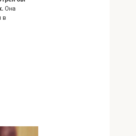
к.
Она
 в