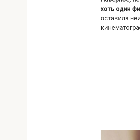
хоть один ф
оставила неи
кинематогра