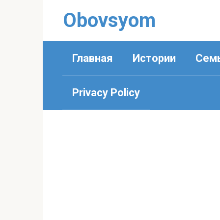
Перейти
Obovsyom
к
контенту
Главная
Истории
Сем
Privacy Policy