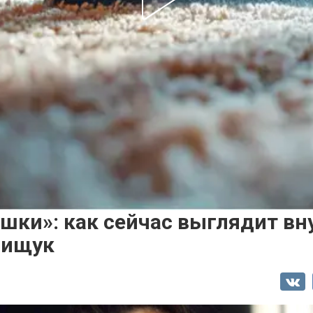
шки»: как сейчас выглядит вн
лищук