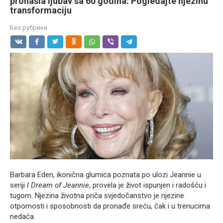
pronašla ljubav sa 60 godina: Pogledajte njezinu
transformaciju
Без рубрики
Barbara Eden, ikonična glumica poznata po ulozi Jeannie u
seriji
I Dream of Jeannie
, provela je život ispunjen i radošću i
tugom. Njezina životna priča svjedočanstvo je njezine
otpornosti i sposobnosti da pronađe sreću, čak i u trenucima
nedaća.