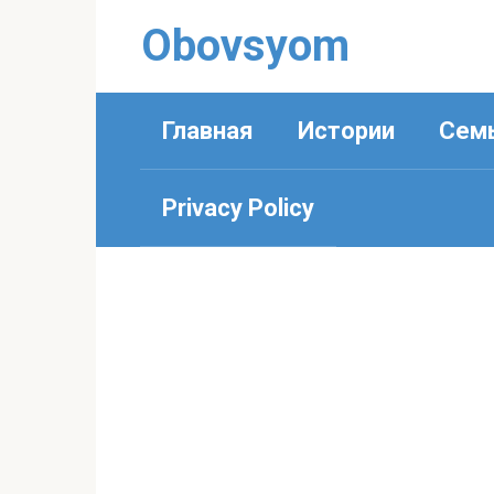
Перейти
Obovsyom
к
контенту
Главная
Истории
Сем
Privacy Policy