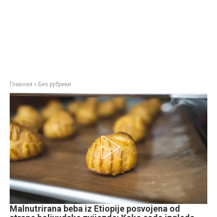
Главная
»
Без рубрики
Malnutrirana beba iz Etiopije posvojena od