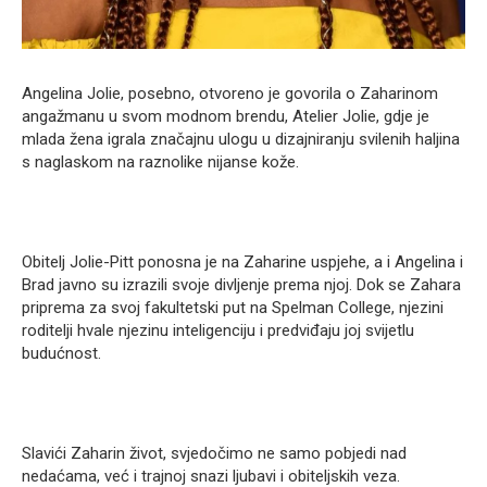
Angelina Jolie, posebno, otvoreno je govorila o Zaharinom
angažmanu u svom modnom brendu, Atelier Jolie, gdje je
mlada žena igrala značajnu ulogu u dizajniranju svilenih haljina
s naglaskom na raznolike nijanse kože.
Obitelj Jolie-Pitt ponosna je na Zaharine uspjehe, a i Angelina i
Brad javno su izrazili svoje divljenje prema njoj. Dok se Zahara
priprema za svoj fakultetski put na Spelman College, njezini
roditelji hvale njezinu inteligenciju i predviđaju joj svijetlu
budućnost.
Slavići Zaharin život, svjedočimo ne samo pobjedi nad
nedaćama, već i trajnoj snazi ljubavi i obiteljskih veza.