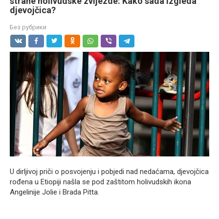
strane holivudske zvijezde: Kako sada izgleda
djevojčica?
Без рубрики
U dirljivoj priči o posvojenju i pobjedi nad nedaćama, djevojčica
rođena u Etiopiji našla se pod zaštitom holivudskih ikona
Angelinije Jolie i Brada Pitta.