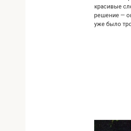
красивые сло
решение — он
уже было тро