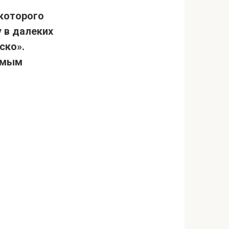
 которого
 в далеких
ско».
бимым