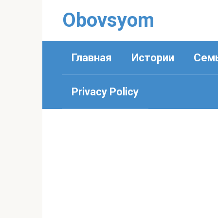
Перейти
Obovsyom
к
контенту
Главная
Истории
Сем
Privacy Policy