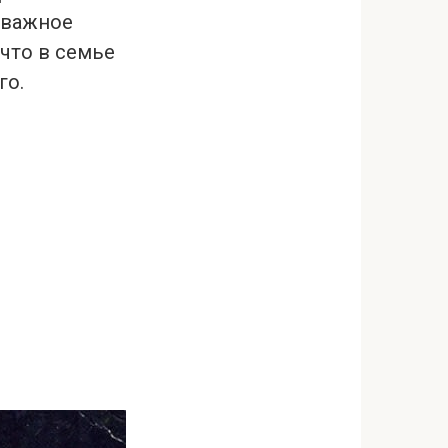
л важное
 что в семье
го.