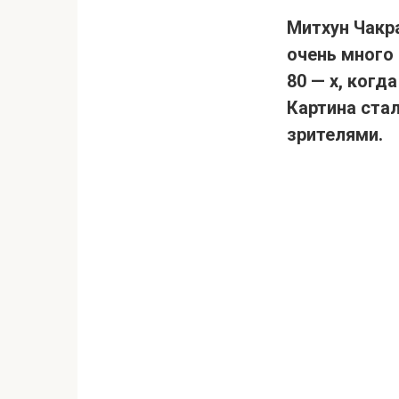
Митхун Чакра
очень много 
80 — х, ког
Картина ста
зрителями.