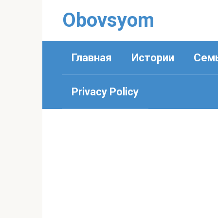
Перейти
Obovsyom
к
контенту
Главная
Истории
Сем
Privacy Policy