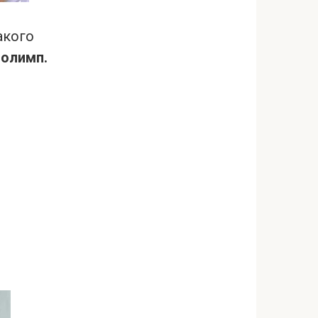
акого
 олимп.