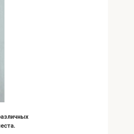
 различных
еста.