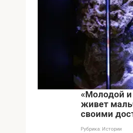
«Молодой и
живет мальч
своими дос
Рубрика:
Истории