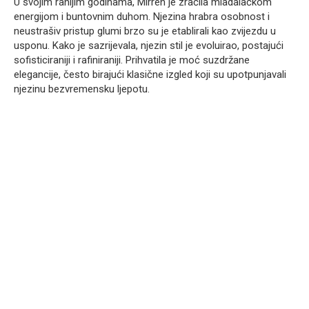
U svojim ranijim godinama, Mirren je zračila mladalačkom
energijom i buntovnim duhom. Njezina hrabra osobnost i
neustrašiv pristup glumi brzo su je etablirali kao zvijezdu u
usponu. Kako je sazrijevala, njezin stil je evoluirao, postajući
sofisticiraniji i rafiniraniji. Prihvatila je moć suzdržane
elegancije, često birajući klasične izgled koji su upotpunjavali
njezinu bezvremensku ljepotu.