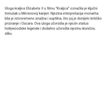
Uloga kraljice Elizabete II u filmu “Kraljica” označila je ključni
trenutak u Mirrenovoj karijeri. Njezina interpretacija monarha
bila je istovremeno snažna i suptilna, što joj je donijelo kritičko
priznanje i Oscara. Ova uloga učvrstila je njezin status
hollywoodske legende i dodatno učvrstila njezinu ikoničnu
sliku.