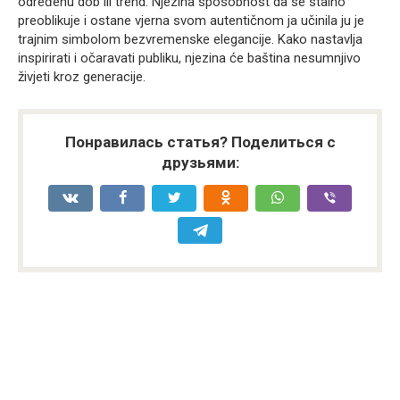
određenu dob ili trend. Njezina sposobnost da se stalno
preoblikuje i ostane vjerna svom autentičnom ja učinila ju je
trajnim simbolom bezvremenske elegancije. Kako nastavlja
inspirirati i očaravati publiku, njezina će baština nesumnjivo
živjeti kroz generacije.
Понравилась статья? Поделиться с
друзьями: