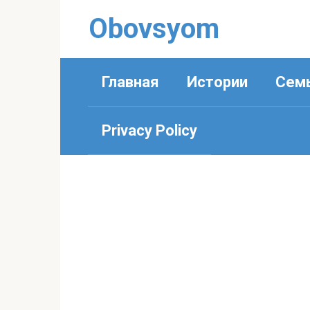
Перейти
Obovsyom
к
контенту
Главная
Истории
Сем
Privacy Policy