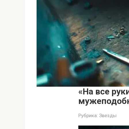
«На все рук
мужеподобн
Рубрика:
Звезды