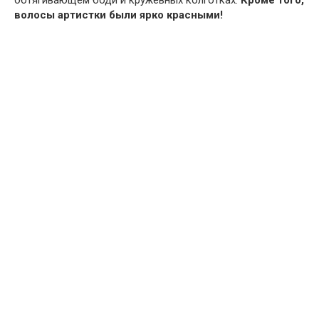
обтягивающем боди и кружевных колготках.
Кроме того,
волосы артистки были ярко красными!