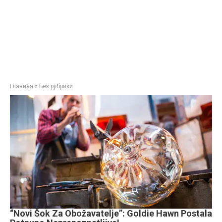
Главная
»
Без рубрики
“Novi Šok Za Obožavatelje”: Goldie Hawn Postala