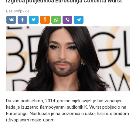
izgleda pobjednica Eurosonga Conchita Wurst
Без рубрики
Da vas podsjetimo, 2014. godine cijeli svijet je bio zapanjen
kada je izuzetno flamboyantni sudionik K. Wurst pobijedio na
Eurosongu. Nastupala je na pozornici u uskoj haljini, s bradom
i živopisnim make-upom.