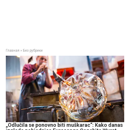
Главная
»
Без рубрики
„Odlučila se ponovno biti muškarac“: Kako danas