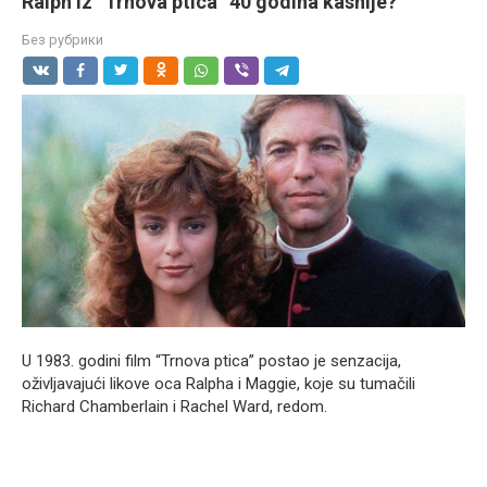
Ralph iz “Trnova ptica” 40 godina kasnije?
Без рубрики
U 1983. godini film “Trnova ptica” postao je senzacija,
oživljavajući likove oca Ralpha i Maggie, koje su tumačili
Richard Chamberlain i Rachel Ward, redom.