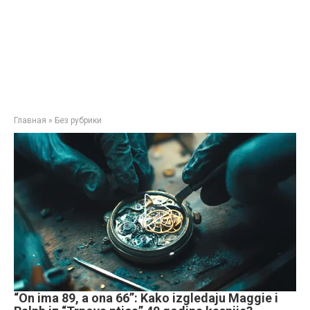
Главная
»
Без рубрики
“On ima 89, a ona 66”: Kako izgledaju Maggie i