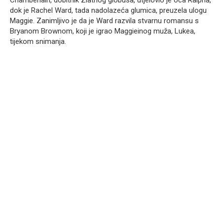
Chamberlain, dobitnik Zlatnog globusa, utjelovio je oca Ralpha,
dok je Rachel Ward, tada nadolazeća glumica, preuzela ulogu
Maggie. Zanimljivo je da je Ward razvila stvarnu romansu s
Bryanom Brownom, koji je igrao Maggieinog muža, Lukea,
tijekom snimanja.