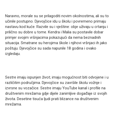
Naravno, morale su se prilagoditi novim okolnostima, ali su to
učinile postupno. Djevojčice idu u školu i povremeno primaju
nastavu kod kuće. Razvile su i vještine: obje uživaju u crtanju i
prilično su dobre u tome. Kendra i Malia su postavile dobar
primjer svojim vršnjacima pokazujući da nema beznadnih
situacija. Smatrane su herojima škole i njihovi vršnjaci ih jako
poštuju. Djevojčice su sada napunile 18 godina i ovako
izgledaju.
Sestre imaju ispunjen život; imaju mogućnost biti odvojene i u
različitim područjima. Djevojčice su završile školu vožnje i
izvrsne su vozačice. Sestre imaju YouTube kanal i profile na
društvenim mrežama gdje dijele zanimljive događaje iz svojih
života. Desetine tisuća ljudi prati blizance na društvenim
mrežama.