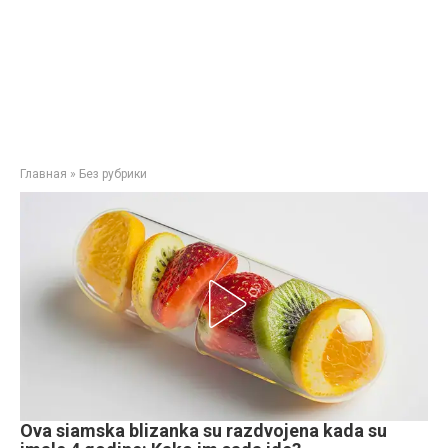
Главная
»
Без рубрики
Ova siamska blizanka su razdvojena kada su