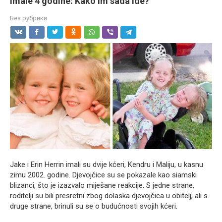
imale 4 godine: Kako im sada ide?
Без рубрики
Jake i Erin Herrin imali su dvije kćeri, Kendru i Maliju, u kasnu
zimu 2002. godine. Djevojčice su se pokazale kao siamski
blizanci, što je izazvalo miješane reakcije. S jedne strane,
roditelji su bili presretni zbog dolaska djevojčica u obitelj, ali s
druge strane, brinuli su se o budućnosti svojih kćeri.