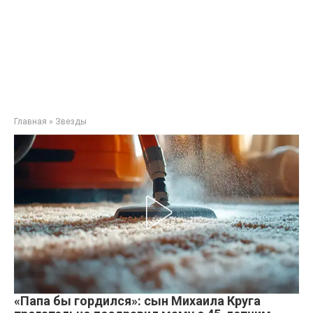
Главная
»
Звезды
«Папа бы гордился»: сын Михаила Круга