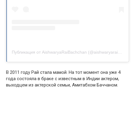
Публикация от AishwaryaRaiBachchan (@aishwaryaraibachchan_arb)
В 2011 году Рай стала мамой. На тот момент она уже 4
года состояла в браке с известным в Индии актером,
выходцем из актерской семьи, Амитабхом Баччаном.