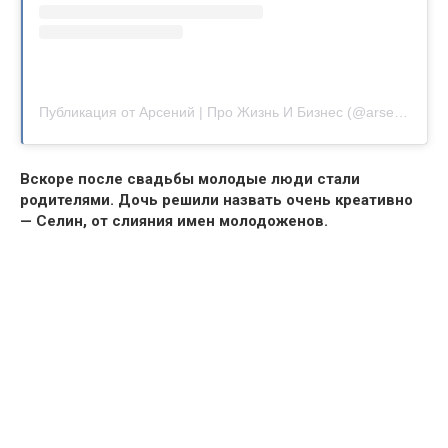
Публикация от Арсений | Про Жизнь И Бизнес (@arseniy_shulgin)
Вскоре после свадьбы молодые люди стали
родителями. Дочь решили назвать очень креативно
— Селин, от слияния имен молодоженов.