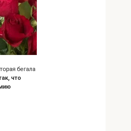
торая бегала
ак, что
рмию