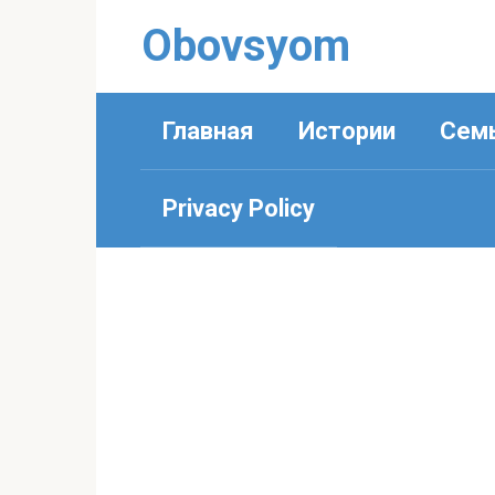
Перейти
Obovsyom
к
контенту
Главная
Истории
Сем
Privacy Policy