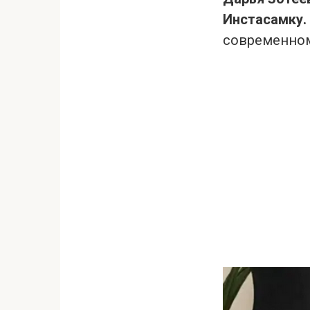
Инстасамку.
современном