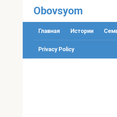
Перейти
Obovsyom
к
контенту
Главная
Истории
Сем
Privacy Policy