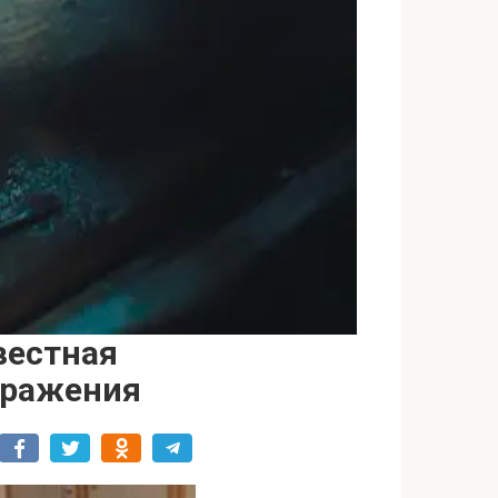
вестная
бражения