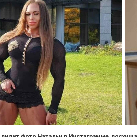
 видит фото Натальи в Инстаграмме, восхища