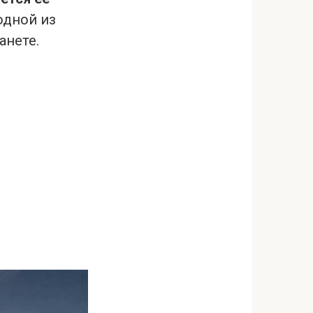
одной из
анете.