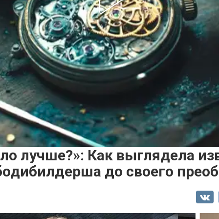
ло лучше?»: Как выглядела из
бодибилдерша до своего прео