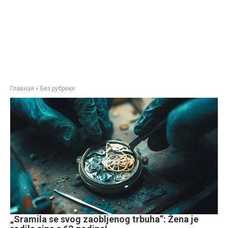
Главная
»
Без рубрики
„Sramila se svog zaobljenog trbuha”: Žena je