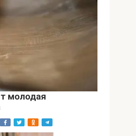
ит молодая
а