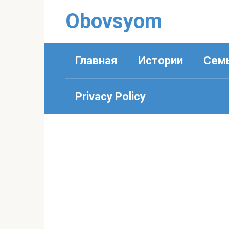
Перейти
Obovsyom
к
контенту
Главная
Истории
Сем
Privacy Policy