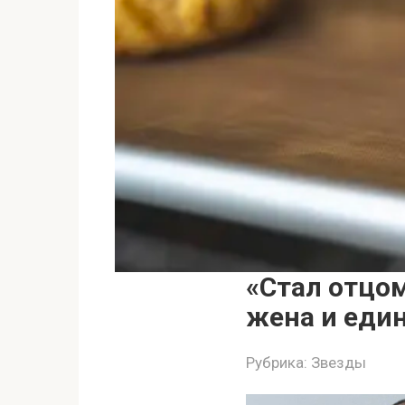
«Стал отцом
жена и еди
Рубрика:
Звезды