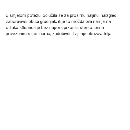
U smjelom potezu, odlučila se za prozirnu haljinu, naizgled
zaboravivši obući grudnjak, ili je to možda bila namjerna
odluka. Glumica je bez napora prkosila stereotipima
povezanim s godinama, zadobivši divljenje obožavatelja.