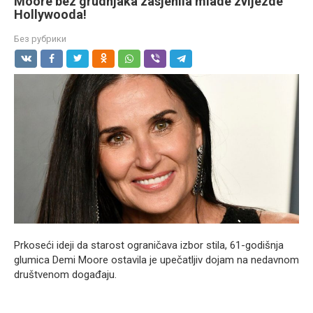
Moore bez grudnjaka zasjenila mlade zvijezde
Hollywooda!
Без рубрики
Prkoseći ideji da starost ograničava izbor stila, 61-godišnja
glumica Demi Moore ostavila je upečatljiv dojam na nedavnom
društvenom događaju.