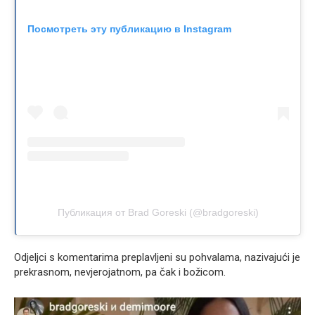
Посмотреть эту публикацию в Instagram
Публикация от Brad Goreski (@bradgoreski)
Odjeljci s komentarima preplavljeni su pohvalama, nazivajući je
prekrasnom, nevjerojatnom, pa čak i božicom.