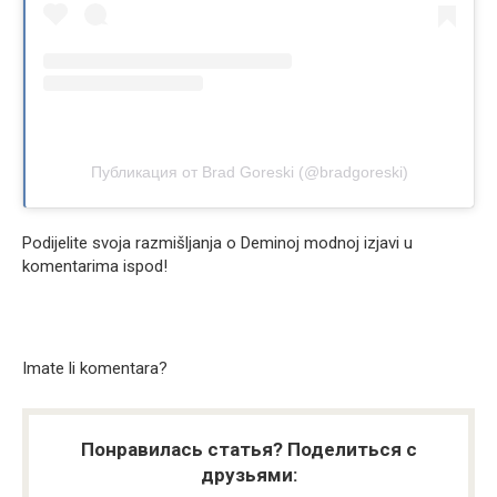
Публикация от Brad Goreski (@bradgoreski)
Podijelite svoja razmišljanja o Deminoj modnoj izjavi u
komentarima ispod!
Imate li komentara?
Понравилась статья? Поделиться с
друзьями: