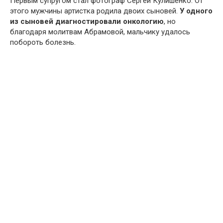
Первым супругом стал фотограф Сергей Кулишенко. От
этого мужчины артистка родила двоих сыновей.
У одного
из сыновей диагностировали онкологию
, но
благодаря молитвам Абрамовой, мальчику удалось
побороть болезнь.