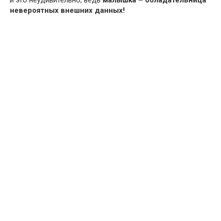
и это неудивительно, ведь
малышка – обладательница
невероятных внешних данных!