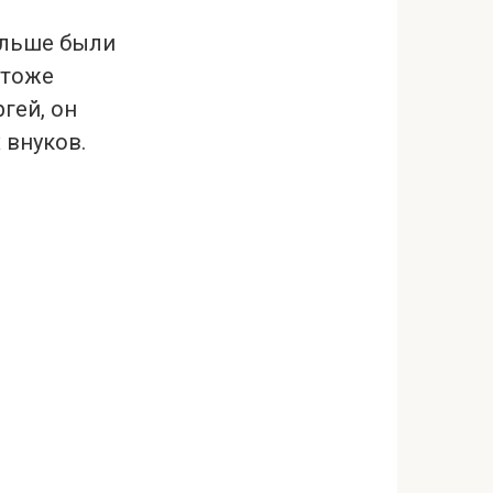
льше были
 тоже
гей, он
 внуков.