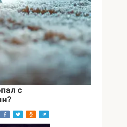
пал с
ын?