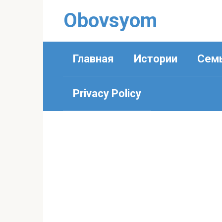
Перейти
Obovsyom
к
контенту
Главная
Истории
Сем
Privacy Policy