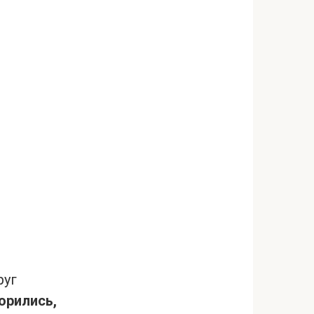
руг
орились,