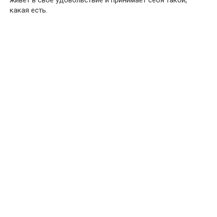
живет в свое удовольствие и принимает себя такой,
какая есть.