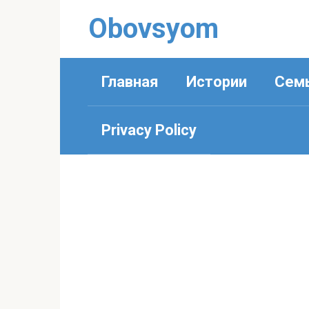
Перейти
Obovsyom
к
контенту
Главная
Истории
Сем
Privacy Policy