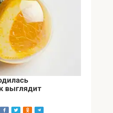
одилась
ок выглядит