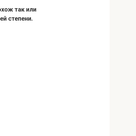
охож так или
ей степени.