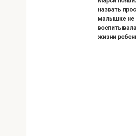
Марси появил
назвать прос
малышке не б
воспитывала
жизни ребенк