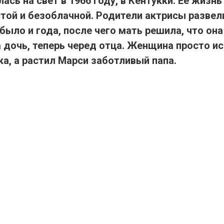
ась на свет в 1966 году, в Кентукки. Ее жизнь
той и безоблачной. Родители актрисы развел
ыло и года, после чего мать решила, что он
 дочь, теперь черед отца. Женщина просто ис
а, а растил Марси заботливый папа.