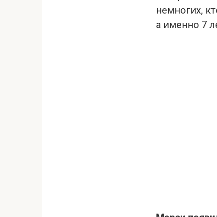
немногих, к
а именно 7 л