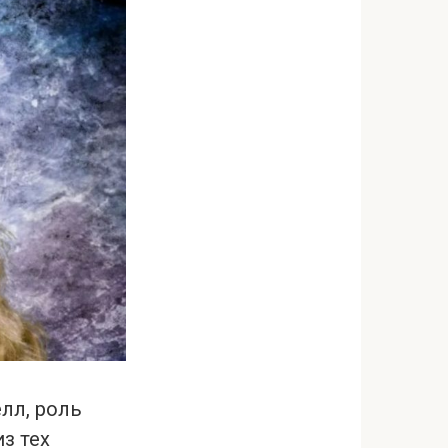
лл, роль
з тех