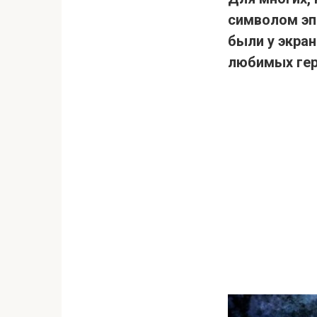
символом эп
были у экра
любимых ге