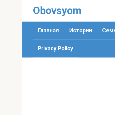
Перейти
Obovsyom
к
контенту
Главная
Истории
Сем
Privacy Policy