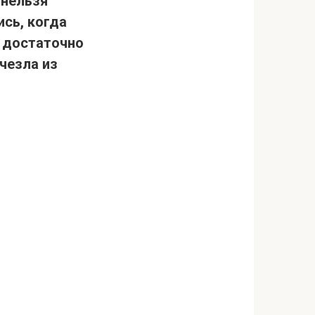
 нельзя
ись, когда
а достаточно
чезла из