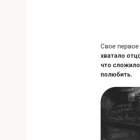
Свое первое
хватало отцо
что сложилос
полюбить.