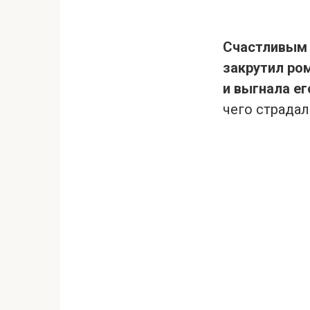
Счастливым 
закрутил ро
и выгнала ег
чего страдал