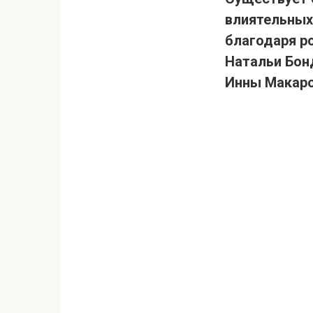
влиятельных
благодаря р
Натальи Бонд
Инны Макар