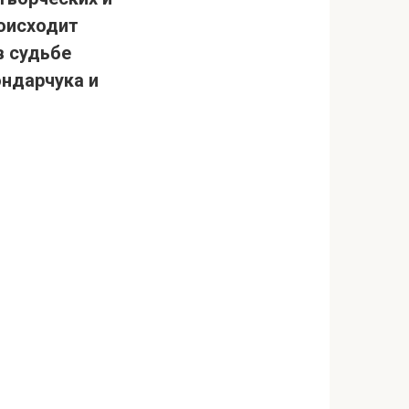
роисходит
в судьбе
ондарчука и