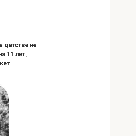
в детстве не
а 11 лет,
ожет