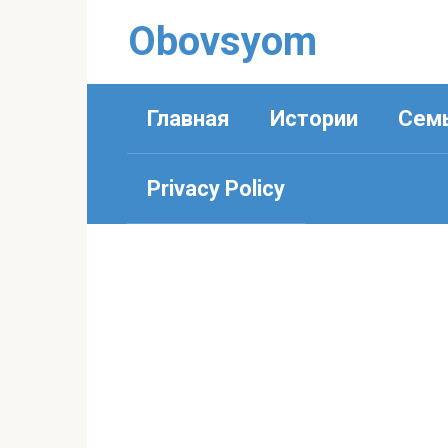
Перейти
Obovsyom
к
контенту
Главная
Истории
Сем
Privacy Policy