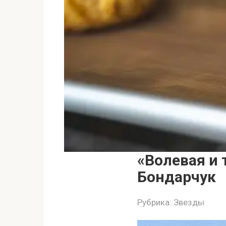
«Волевая и 
Бондарчук
Рубрика:
Звезды