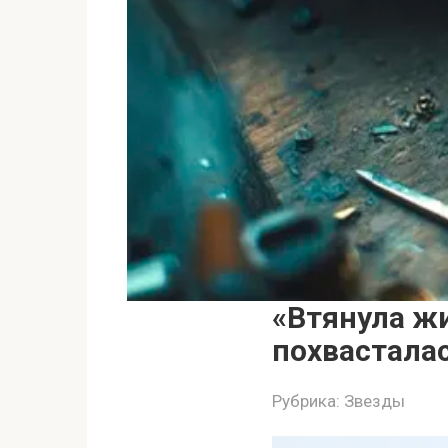
«Втянула ж
похвастала
Рубрика:
Звезды