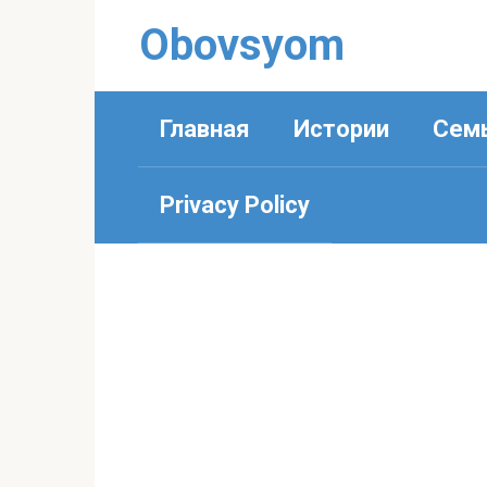
Перейти
Obovsyom
к
контенту
Главная
Истории
Сем
Privacy Policy