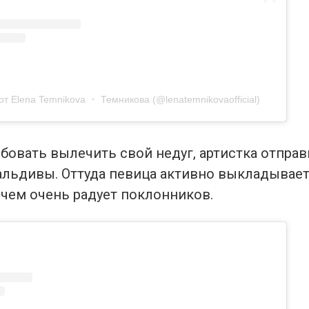
т Elena Temnikova ・ Темникова (@lenatemnikovaofficial)
бовать вылечить свой недуг, артистка отправ
Мальдивы. Оттуда певица активно выкладывае
 чем очень радует поклонников.