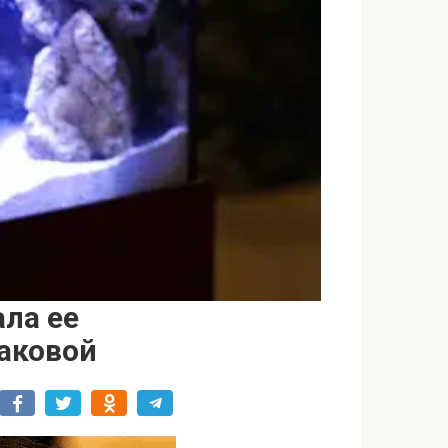
ала ее
саковой