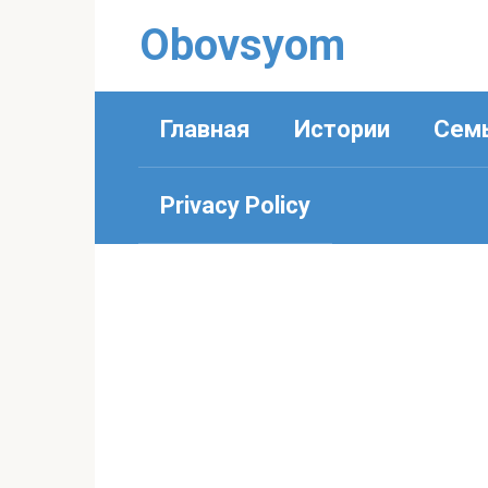
Перейти
Obovsyom
к
контенту
Главная
Истории
Сем
Privacy Policy