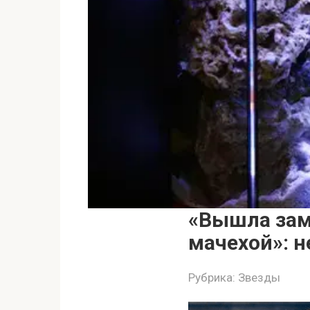
«Вышла заму
мачехой»: 
Рубрика:
Звезды