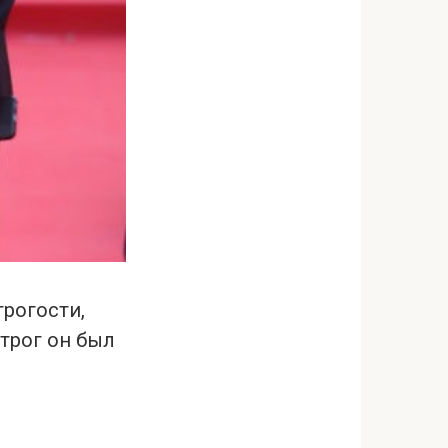
трогости,
строг он был