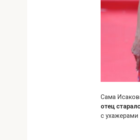
Сама Исакова
отец старал
с ухажерами 