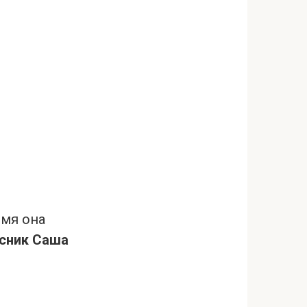
емя она
сник Саша