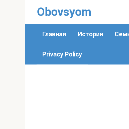
Перейти
Obovsyom
к
контенту
Главная
Истории
Сем
Privacy Policy