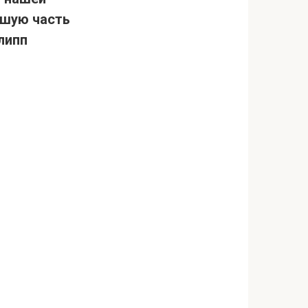
ьшую часть
липп