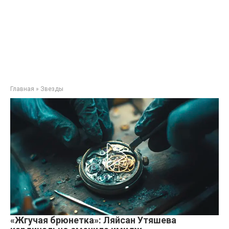
Главная
»
Звезды
«Жгучая брюнетка»: Ляйсан Утяшева